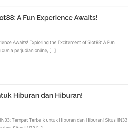
lot88: A Fun Experience Awaits!
rience Awaits! Exploring the Excitement of Slot88: A Fun
dunia perjudian online, […]
ntuk Hiburan dan Hiburan!
 JIN33: Tempat Terbaik untuk Hiburan dan Hiburan! Situs JIN33