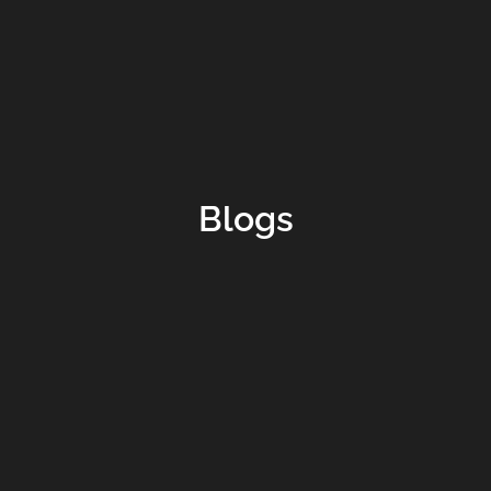
Blogs