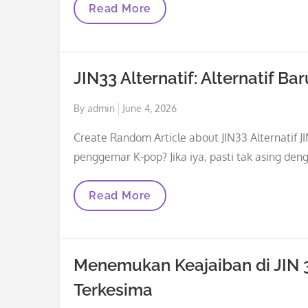
Exploring
Read More
The
World
Of
Dukcorp:
Sebuah
JIN33 Alternatif: Alternatif B
Perjalanan
Ke
Https://dukcorp.com/
Posted
By
admin
June 4, 2026
on
Create Random Article about JIN33 Alternatif J
penggemar K-pop? Jika iya, pasti tak asing de
JIN33
Read More
Alternatif:
Alternatif
Baru
Dalam
Dunia
Menemukan Keajaiban di JIN
K-
Pop
Terkesima