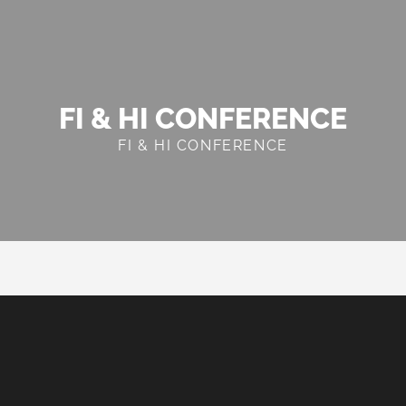
FI & HI CONFERENCE
FI & HI CONFERENCE