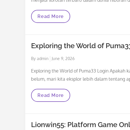
menjadi sorotan terbaru dalam dunia hiburan da
Situs
Read More
JIN33:
Tempat
Terbaik
Untuk
Hiburan
Exploring the World of Puma3
Dan
Hiburan!
Posted
By
admin
June 9, 2026
on
Exploring the World of Puma33 Login Apakah 
belum, mari kita eksplor lebih dalam tentang
Exploring
Read More
The
World
Of
Puma33
Login
Lionwin55: Platform Game Onl