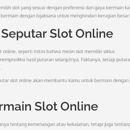
milih slot yang sesuai dengan preferensi dan gaya bermain k
 bermain dengan bijaksana untuk menghindari kerugian besar.
 Seputar Slot Online
online, seperti mitos bahwa mesin slot memiliki siklus
prediksi hasil putaran selanjutnya. Faktanya, setiap putar
.
utar slot online akan membantu kamu untuk bermain dengan 
main Slot Online
hanya tentang kemenangan atau kekalahan, tetapi juga tentan