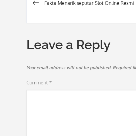
Fakta Menarik seputar Slot Online Resmi
Post
navigation
Leave a Reply
Your email address will not be published.
Required f
Comment
*