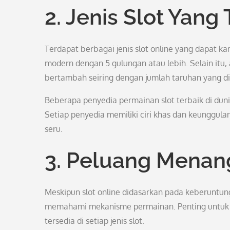
2. Jenis Slot Yang
Terdapat berbagai jenis slot online yang dapat k
modern dengan 5 gulungan atau lebih. Selain itu,
bertambah seiring dengan jumlah taruhan yang d
Beberapa penyedia permainan slot terbaik di duni
Setiap penyedia memiliki ciri khas dan keungg
seru.
3. Peluang Menang
Meskipun slot online didasarkan pada keberunt
memahami mekanisme permainan. Penting untuk m
tersedia di setiap jenis slot.