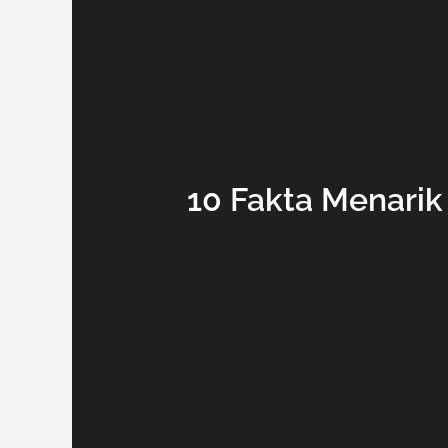
10 Fakta Menarik