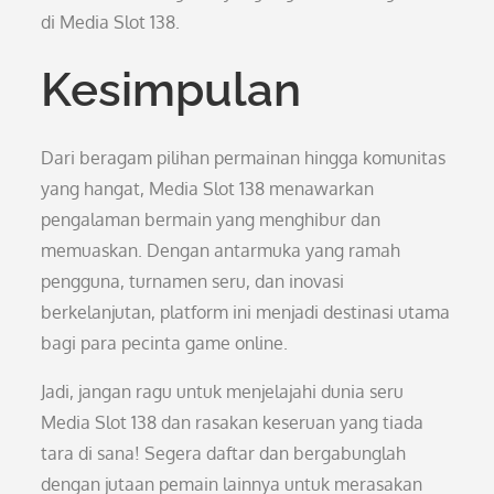
di Media Slot 138.
Kesimpulan
Dari beragam pilihan permainan hingga komunitas
yang hangat, Media Slot 138 menawarkan
pengalaman bermain yang menghibur dan
memuaskan. Dengan antarmuka yang ramah
pengguna, turnamen seru, dan inovasi
berkelanjutan, platform ini menjadi destinasi utama
bagi para pecinta game online.
Jadi, jangan ragu untuk menjelajahi dunia seru
Media Slot 138 dan rasakan keseruan yang tiada
tara di sana! Segera daftar dan bergabunglah
dengan jutaan pemain lainnya untuk merasakan