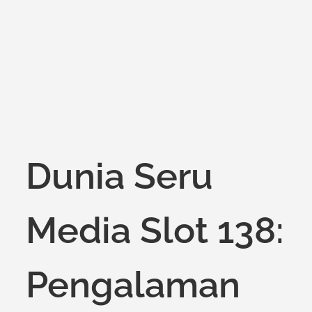
on
Dunia Seru
Media Slot 138:
Pengalaman