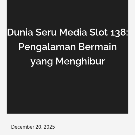
Dunia Seru Media Slot 138:
Pengalaman Bermain
yang Menghibur
Posted
December 20, 2025