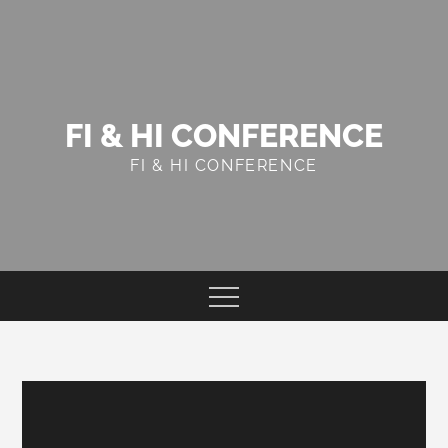
Skip
to
content
FI & HI CONFERENCE
FI & HI CONFERENCE