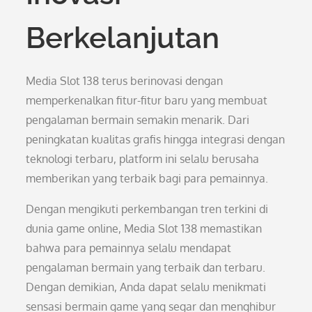
Berkelanjutan
Media Slot 138 terus berinovasi dengan
memperkenalkan fitur-fitur baru yang membuat
pengalaman bermain semakin menarik. Dari
peningkatan kualitas grafis hingga integrasi dengan
teknologi terbaru, platform ini selalu berusaha
memberikan yang terbaik bagi para pemainnya.
Dengan mengikuti perkembangan tren terkini di
dunia game online, Media Slot 138 memastikan
bahwa para pemainnya selalu mendapat
pengalaman bermain yang terbaik dan terbaru.
Dengan demikian, Anda dapat selalu menikmati
sensasi bermain game yang segar dan menghibur