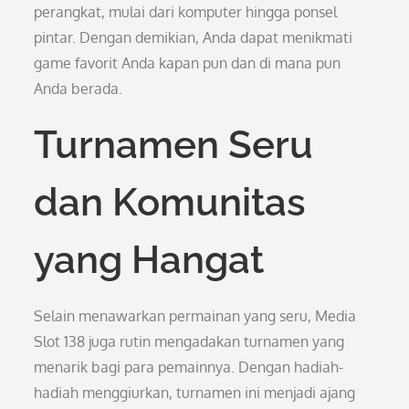
perangkat, mulai dari komputer hingga ponsel
pintar. Dengan demikian, Anda dapat menikmati
game favorit Anda kapan pun dan di mana pun
Anda berada.
Turnamen Seru
dan Komunitas
yang Hangat
Selain menawarkan permainan yang seru, Media
Slot 138 juga rutin mengadakan turnamen yang
menarik bagi para pemainnya. Dengan hadiah-
hadiah menggiurkan, turnamen ini menjadi ajang