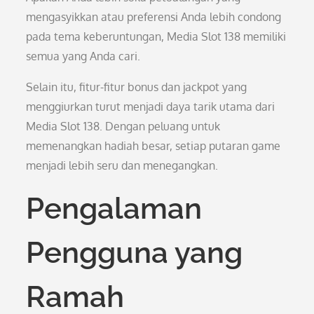
mengasyikkan atau preferensi Anda lebih condong
pada tema keberuntungan, Media Slot 138 memiliki
semua yang Anda cari.
Selain itu, fitur-fitur bonus dan jackpot yang
menggiurkan turut menjadi daya tarik utama dari
Media Slot 138. Dengan peluang untuk
memenangkan hadiah besar, setiap putaran game
menjadi lebih seru dan menegangkan.
Pengalaman
Pengguna yang
Ramah