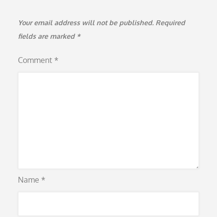
Your email address will not be published.
Required
fields are marked
*
Comment
*
Name
*