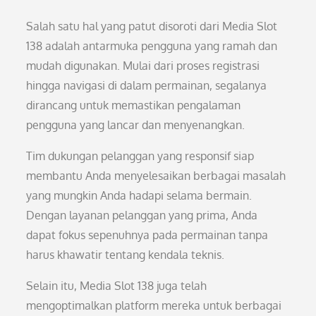
Salah satu hal yang patut disoroti dari Media Slot
138 adalah antarmuka pengguna yang ramah dan
mudah digunakan. Mulai dari proses registrasi
hingga navigasi di dalam permainan, segalanya
dirancang untuk memastikan pengalaman
pengguna yang lancar dan menyenangkan.
Tim dukungan pelanggan yang responsif siap
membantu Anda menyelesaikan berbagai masalah
yang mungkin Anda hadapi selama bermain.
Dengan layanan pelanggan yang prima, Anda
dapat fokus sepenuhnya pada permainan tanpa
harus khawatir tentang kendala teknis.
Selain itu, Media Slot 138 juga telah
mengoptimalkan platform mereka untuk berbagai