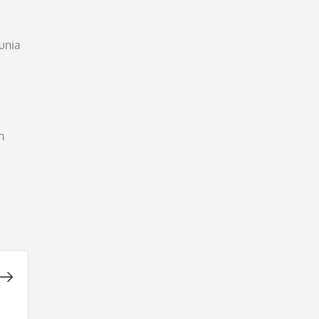
unia
n