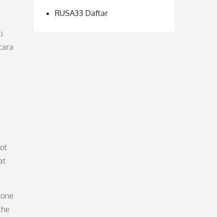
RUSA33 Daftar
i
cara
w
lot
at
hone
the