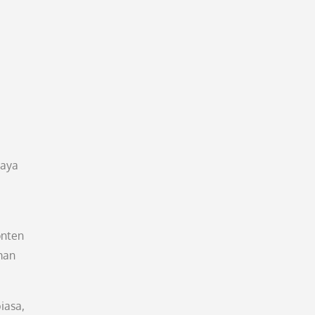
saya
onten
man
iasa,