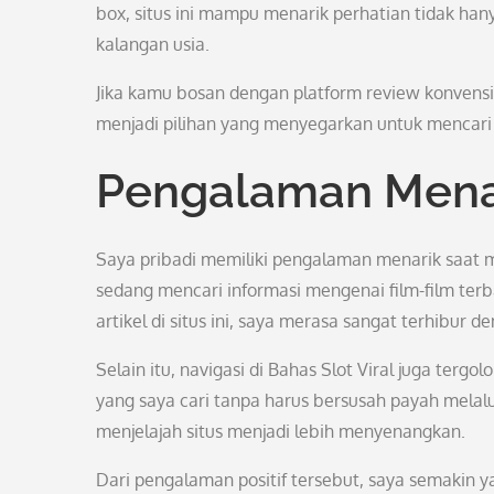
box, situs ini mampu menarik perhatian tidak ha
kalangan usia.
Jika kamu bosan dengan platform review konvensio
menjadi pilihan yang menyegarkan untuk mencari 
Pengalaman Menari
Saya pribadi memiliki pengalaman menarik saat me
sedang mencari informasi mengenai film-film ter
artikel di situs ini, saya merasa sangat terhibur 
Selain itu, navigasi di Bahas Slot Viral juga ter
yang saya cari tanpa harus bersusah payah mela
menjelajah situs menjadi lebih menyenangkan.
Dari pengalaman positif tersebut, saya semakin ya