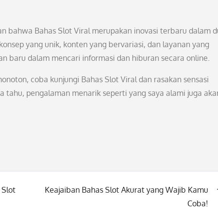
kan bahwa Bahas Slot Viral merupakan inovasi terbaru dalam d
 konsep yang unik, konten yang bervariasi, dan layanan yang
n baru dalam mencari informasi dan hiburan secara online.
onoton, coba kunjungi Bahas Slot Viral dan rasakan sensasi
pa tahu, pengalaman menarik seperti yang saya alami juga aka
 Slot
Keajaiban Bahas Slot Akurat yang Wajib Kamu
Coba!