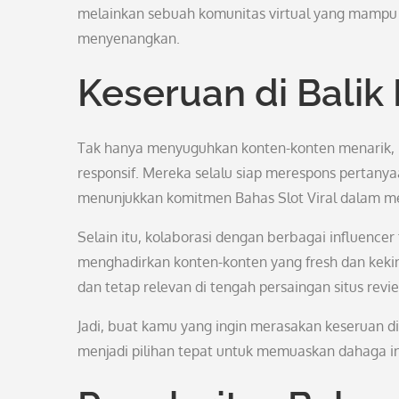
melainkan sebuah komunitas virtual yang mampu 
menyenangkan.
Keseruan di Balik 
Tak hanya menyuguhkan konten-konten menarik, Ba
responsif. Mereka selalu siap merespons pertany
menunjukkan komitmen Bahas Slot Viral dalam m
Selain itu, kolaborasi dengan berbagai influencer 
menghadirkan konten-konten yang fresh dan keki
dan tetap relevan di tengah persaingan situs revi
Jadi, buat kamu yang ingin merasakan keseruan di 
menjadi pilihan tepat untuk memuaskan dahaga i