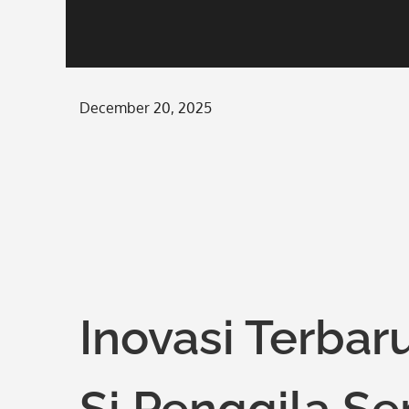
Posted
December 20, 2025
on
Inovasi Terbaru
Si Penggila Se