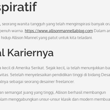
piratif
l, seorang wanita tangguh yang telah menginspirasi banyak o
 penuh warna.
https://www.allisonmannellablog.com
Dalam ar
 hidup Allison Mannel yang patut untuk kita teladani.
l Kariernya
 kecil di Amerika Serikat. Sejak kecil, ia telah menunjukkan b
vitas. Setelah menyelesaikan pendidikan tinggi di bidang Desa
alnya sebagai seorang desainer freelancer.
dan semangat juang yang tinggi, Allison berhasil membangun
a dalam menggabungkan unsur-unsur klasik dan modern membu