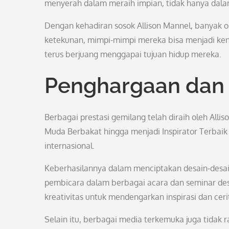
menyerah dalam meraih impian, tidak hanya dalam 
Dengan kehadiran sosok Allison Mannel, banyak 
ketekunan, mimpi-mimpi mereka bisa menjadi kenya
terus berjuang menggapai tujuan hidup mereka.
Penghargaan dan 
Berbagai prestasi gemilang telah diraih oleh All
Muda Berbakat hingga menjadi Inspirator Terbaik 
internasional.
Keberhasilannya dalam menciptakan desain-des
pembicara dalam berbagai acara dan seminar desa
kreativitas untuk mendengarkan inspirasi dan ceri
Selain itu, berbagai media terkemuka juga tidak 