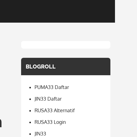
BLOGROLL
PUMA33 Daftar
JIN33 Daftar
RUSA33 Alternatif
h
RUSA33 Login
JIN33