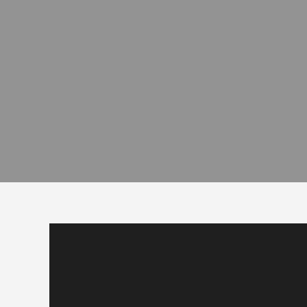
Skip
to
content