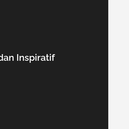
an Inspiratif