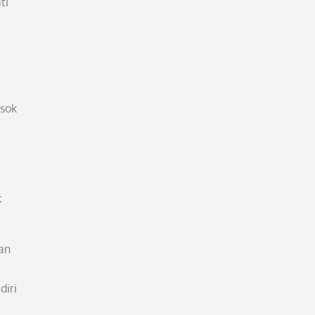
ti
osok
k
pan
diri