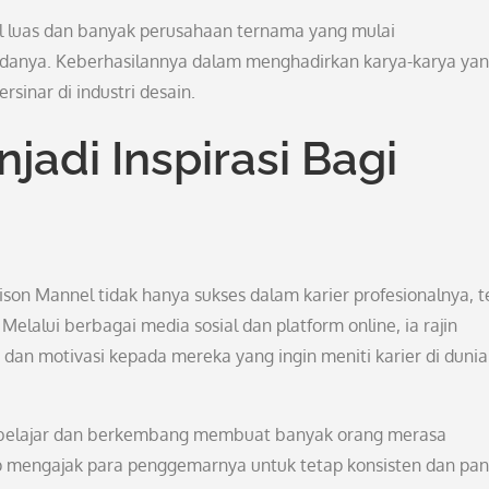
nal luas dan banyak perusahaan ternama yang mulai
anya. Keberhasilannya dalam menghadirkan karya-karya ya
sinar di industri desain.
jadi Inspirasi Bagi
on Mannel tidak hanya sukses dalam karier profesionalnya, t
 Melalui berbagai media sosial dan platform online, ia rajin
 dan motivasi kepada mereka yang ingin meniti karier di dunia
lu belajar dan berkembang membuat banyak orang merasa
kerap mengajak para penggemarnya untuk tetap konsisten dan pa