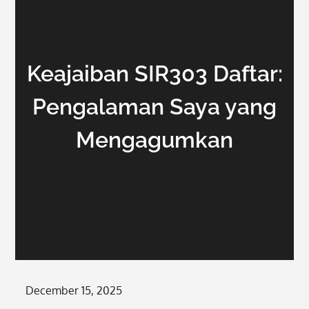
Keajaiban SIR303 Daftar:
Pengalaman Saya yang
Mengagumkan
Posted
December 15, 2025