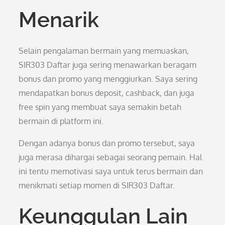
Menarik
Selain pengalaman bermain yang memuaskan,
SIR303 Daftar juga sering menawarkan beragam
bonus dan promo yang menggiurkan. Saya sering
mendapatkan bonus deposit, cashback, dan juga
free spin yang membuat saya semakin betah
bermain di platform ini.
Dengan adanya bonus dan promo tersebut, saya
juga merasa dihargai sebagai seorang pemain. Hal
ini tentu memotivasi saya untuk terus bermain dan
menikmati setiap momen di SIR303 Daftar.
Keunggulan Lain