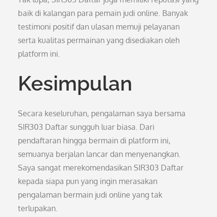
baik di kalangan para pemain judi online. Banyak
testimoni positif dan ulasan memuji pelayanan
serta kualitas permainan yang disediakan oleh
platform ini.
Kesimpulan
Secara keseluruhan, pengalaman saya bersama
SIR303 Daftar sungguh luar biasa. Dari
pendaftaran hingga bermain di platform ini,
semuanya berjalan lancar dan menyenangkan.
Saya sangat merekomendasikan SIR303 Daftar
kepada siapa pun yang ingin merasakan
pengalaman bermain judi online yang tak
terlupakan.