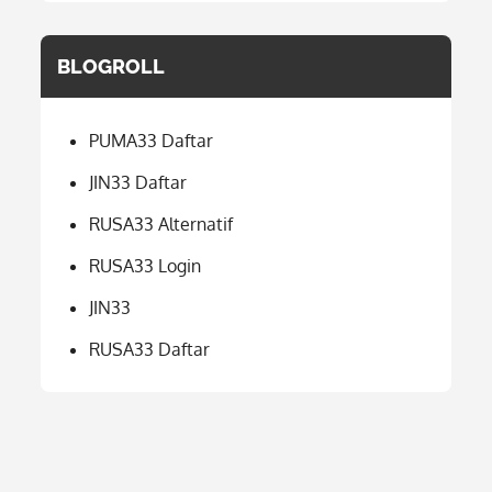
BLOGROLL
PUMA33 Daftar
JIN33 Daftar
RUSA33 Alternatif
RUSA33 Login
JIN33
RUSA33 Daftar