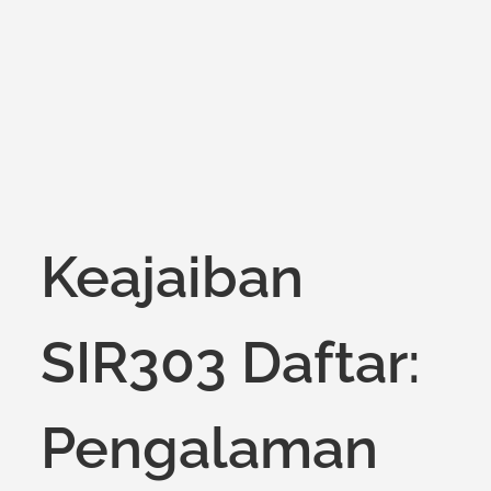
on
Keajaiban
SIR303 Daftar:
Pengalaman