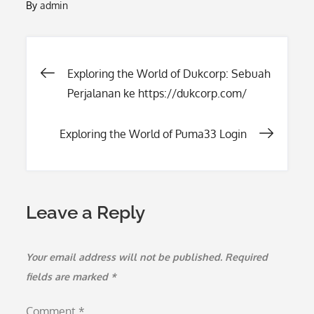
By
admin
Post
Exploring the World of Dukcorp: Sebuah
Perjalanan ke https://dukcorp.com/
navigation
Exploring the World of Puma33 Login
Leave a Reply
Your email address will not be published.
Required
fields are marked
*
Comment
*