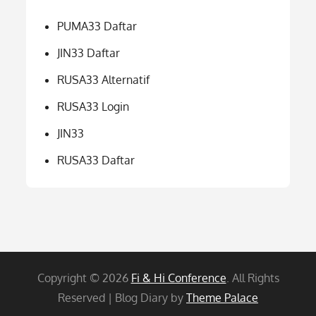
PUMA33 Daftar
JIN33 Daftar
RUSA33 Alternatif
RUSA33 Login
JIN33
RUSA33 Daftar
Copyright © 2026
Fi & Hi Conference
. All Rights
Reserved | Blog Diary by
Theme Palace