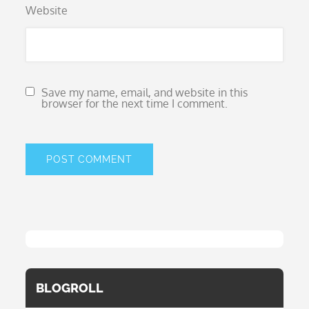
Website
Save my name, email, and website in this
browser for the next time I comment.
BLOGROLL