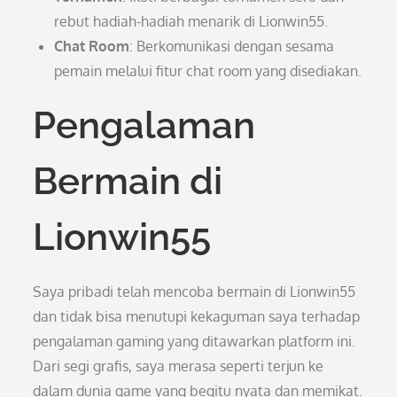
rebut hadiah-hadiah menarik di Lionwin55.
Chat Room
: Berkomunikasi dengan sesama
pemain melalui fitur chat room yang disediakan.
Pengalaman
Bermain di
Lionwin55
Saya pribadi telah mencoba bermain di Lionwin55
dan tidak bisa menutupi kekaguman saya terhadap
pengalaman gaming yang ditawarkan platform ini.
Dari segi grafis, saya merasa seperti terjun ke
dalam dunia game yang begitu nyata dan memikat.