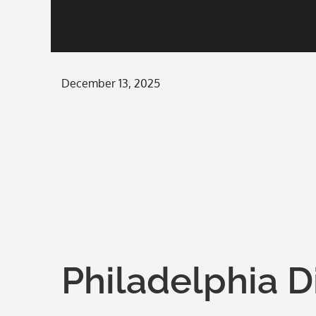
Posted
December 13, 2025
on
Philadelphia D