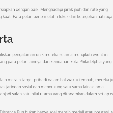
ersiapkan dengan baik. Menghadapi jarak jauh dan rute yang
at. Para pelari perlu melatih fokus dan keteguhan hati aga
rta
uliskan pengalaman unik mereka selama mengikuti event ini.
ang para pelari lainnya dan keindahan kota Philadelphia yang
in meraih target pribadi dalam hal waktu tempuh, mereka j
 jaringan sosial dan mendukung satu sama lain selama
njadi salah satu nilai utama yang ditanamkan dalam setiap ed
Distance Run bukan hanya soal meraih medali atau prestasi, t