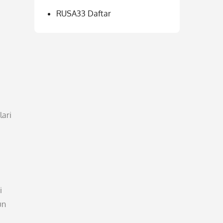
RUSA33 Daftar
lari
i
un