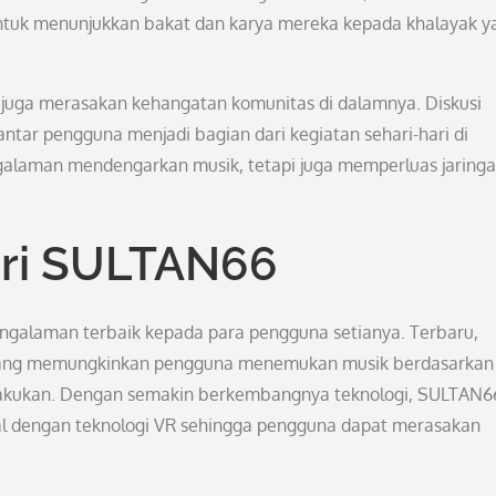
untuk menunjukkan bakat dan karya mereka kepada khalayak y
uga merasakan kehangatan komunitas di dalamnya. Diskusi
 antar pengguna menjadi bagian dari kegiatan sehari-hari di
ngalaman mendengarkan musik, tetapi juga memperluas jaring
ari SULTAN66
ngalaman terbaik kepada para pengguna setianya. Terbaru,
 yang memungkinkan pengguna menemukan musik berdasarkan
 lakukan. Dengan semakin berkembangnya teknologi, SULTAN6
al dengan teknologi VR sehingga pengguna dapat merasakan