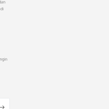
dan
di
ingin