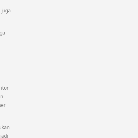
 juga
gga
itur
an
ser
ukan
jadi