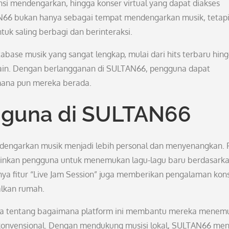
nsi mendengarkan, hingga konser virtual yang dapat diakses
AN66 bukan hanya sebagai tempat mendengarkan musik, tetapi
uk saling berbagi dan berinteraksi.
abase musik yang sangat lengkap, mulai dari hits terbaru hin
m lain. Dengan berlangganan di SULTAN66, pengguna dapat
mana pun mereka berada.
guna di SULTAN66
ngarkan musik menjadi lebih personal dan menyenangkan. F
gkinkan pengguna untuk menemukan lagu-lagu baru berdasark
nya fitur “Live Jam Session” juga memberikan pengalaman kon
alkan rumah.
ta tentang bagaimana platform ini membantu mereka menem
o konvensional. Dengan mendukung musisi lokal, SULTAN66 men