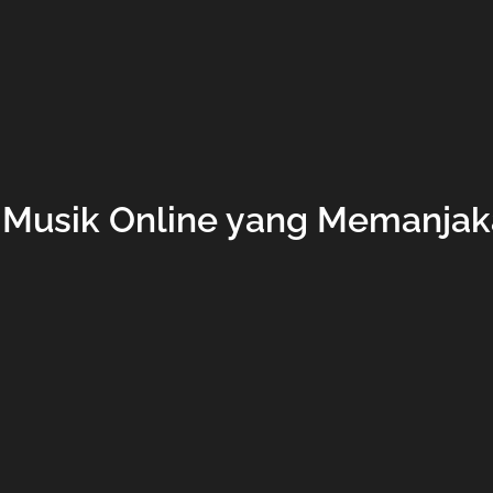
 Musik Online yang Memanja