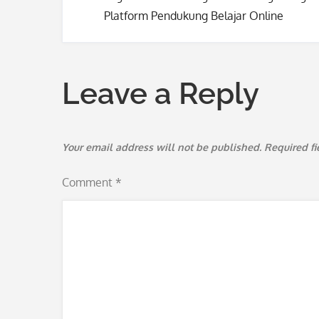
Post
Platform Pendukung Belajar Online
navigation
Leave a Reply
Your email address will not be published.
Required f
Comment
*