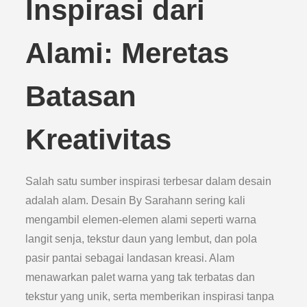
Inspirasi dari
Alami: Meretas
Batasan
Kreativitas
Salah satu sumber inspirasi terbesar dalam desain
adalah alam. Desain By Sarahann sering kali
mengambil elemen-elemen alami seperti warna
langit senja, tekstur daun yang lembut, dan pola
pasir pantai sebagai landasan kreasi. Alam
menawarkan palet warna yang tak terbatas dan
tekstur yang unik, serta memberikan inspirasi tanpa