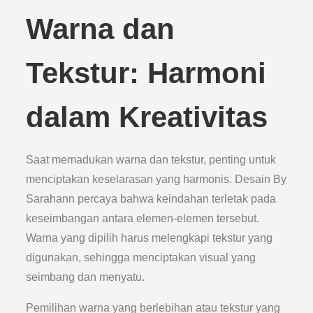
Warna dan
Tekstur: Harmoni
dalam Kreativitas
Saat memadukan warna dan tekstur, penting untuk
menciptakan keselarasan yang harmonis. Desain By
Sarahann percaya bahwa keindahan terletak pada
keseimbangan antara elemen-elemen tersebut.
Warna yang dipilih harus melengkapi tekstur yang
digunakan, sehingga menciptakan visual yang
seimbang dan menyatu.
Pemilihan warna yang berlebihan atau tekstur yang