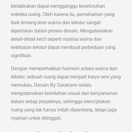
bertabrakan dapat mengganggu keseluruhan
estetika ruang. Oleh karena itu, pemahaman yang
baik tentang teori warna dan tekstur sangat
diperlukan dalam proses desain. Mengutamakan
detail-detail kecil seperti nuansa warna dan
ketebalan tekstur dapat membuat perbedaan yang
signifikan.
Dengan memperhatikan harmoni antara warna dan
tekstur, sebuah ruang dapat menjadi karya seni yang
memukau. Desain By Sarahann selalu
mengutamakan keindahan visual dan kenyamanan
dalam setiap proyeknya, sehingga menciptakan
ruang yang tak hanya indah dipandang, tetapi juga
nyaman untuk ditinggali.