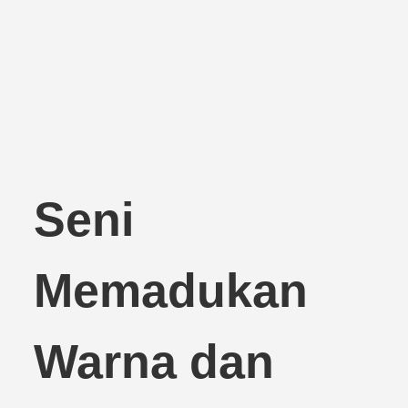
Seni
Memadukan
Warna dan