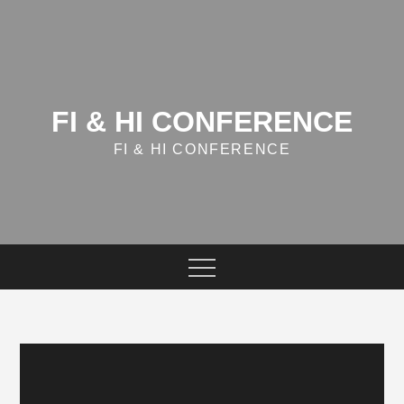
Skip
to
content
FI & HI CONFERENCE
FI & HI CONFERENCE