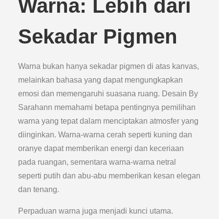
Warna: Lebih dari
Sekadar Pigmen
Warna bukan hanya sekadar pigmen di atas kanvas,
melainkan bahasa yang dapat mengungkapkan
emosi dan memengaruhi suasana ruang. Desain By
Sarahann memahami betapa pentingnya pemilihan
warna yang tepat dalam menciptakan atmosfer yang
diinginkan. Warna-warna cerah seperti kuning dan
oranye dapat memberikan energi dan keceriaan
pada ruangan, sementara warna-warna netral
seperti putih dan abu-abu memberikan kesan elegan
dan tenang.
Perpaduan warna juga menjadi kunci utama.