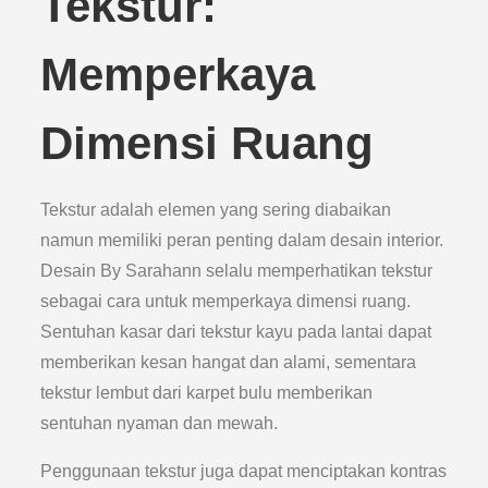
Tekstur:
Memperkaya
Dimensi Ruang
Tekstur adalah elemen yang sering diabaikan
namun memiliki peran penting dalam desain interior.
Desain By Sarahann selalu memperhatikan tekstur
sebagai cara untuk memperkaya dimensi ruang.
Sentuhan kasar dari tekstur kayu pada lantai dapat
memberikan kesan hangat dan alami, sementara
tekstur lembut dari karpet bulu memberikan
sentuhan nyaman dan mewah.
Penggunaan tekstur juga dapat menciptakan kontras