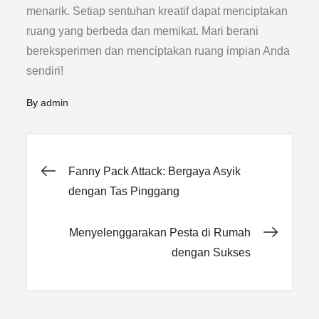
menarik. Setiap sentuhan kreatif dapat menciptakan
ruang yang berbeda dan memikat. Mari berani
bereksperimen dan menciptakan ruang impian Anda
sendiri!
By
admin
Post
Fanny Pack Attack: Bergaya Asyik
dengan Tas Pinggang
navigation
Menyelenggarakan Pesta di Rumah
dengan Sukses